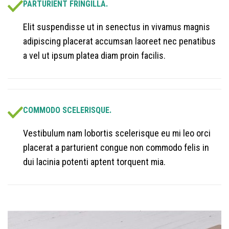
PARTURIENT FRINGILLA.
Elit suspendisse ut in senectus in vivamus magnis
adipiscing placerat accumsan laoreet nec penatibus
a vel ut ipsum platea diam proin facilis.
COMMODO SCELERISQUE.
Vestibulum nam lobortis scelerisque eu mi leo orci
placerat a parturient congue non commodo felis in
dui lacinia potenti aptent torquent mia.