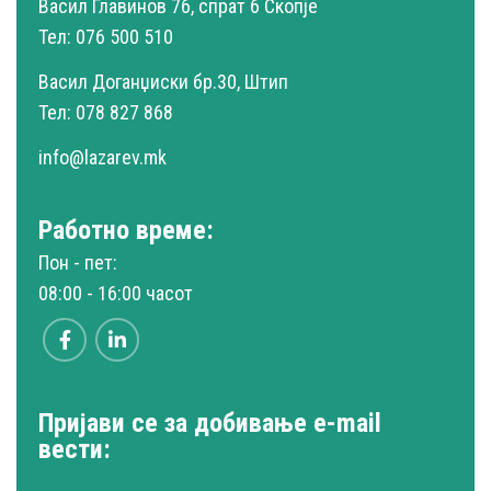
Васил Главинов 7б, спрат 6 Скопје
Тел: 076 500 510
Васил Доганџиски бр.30, Штип
Тел: 078 827 868
info@lazarev.mk
Работно време:
Пон - пет:
08:00 - 16:00 часот
Пријави се за добивање e-mail
вести: