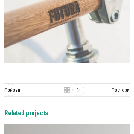
Понови
Постари
Related projects