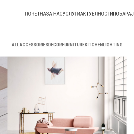
ПОЧЕТНА
ЗА НАС
УСЛУГИ
АКТУЕЛНОСТИ
ПОБАРАЈ
ALL
ACCESSORIES
DECOR
FURNITURE
KITCHEN
LIGHTING