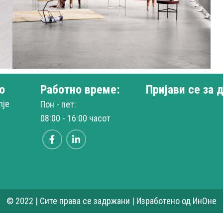
о
Работно време:
Пријави се за 
Decor
Rhoncus quisque sollicitudin
пје
Пон - пет:
08:00 - 16:00 часот
© 2022 | Сите права се задржани | Изработено од ИнОне