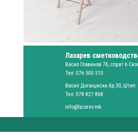
Лазарев сметководств
Decor
Et vestibulum quis a suspendisse
Васил Главинов 7б, спрат 6 Ско
Тел: 076 500 510
Васил Доганџиски бр.30, Штип
Тел: 078 827 868
info@lazarev.mk