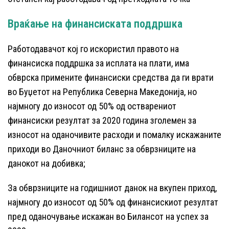
Враќање на финансиската поддршка
Работодавачот кој го искористил правото на
финансиска поддршка за исплата на плати, има
обврска примените финансиски средства да ги врати
во Буџетот на Република Северна Македонија, но
најмногу до износот од 50% од остварениот
финансиски резултат за 2020 година зголемен за
износот на оданочивите расходи и помалку искажаните
приходи во Даночниот биланс за обврзниците на
данокот на добивка;
За обврзниците на годишниот данок на вкупен приход,
најмногу до износот од 50% од финансискиот резултат
пред оданочување искажан во Билансот на успех за