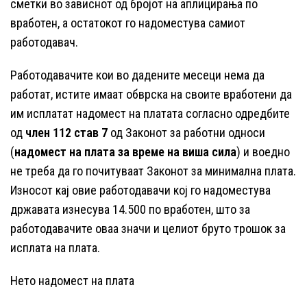
сметки во зависнот од бројот на аплицирања по
вработен, а остатокот го надоместува самиот
работодавач.
Работодавачите кои во дадените месеци нема да
работат, истите имаат обврска на своите вработени да
им исплатат надомест на платата согласно одредбите
од
член 112 став 7
од Законот за работни односи
(
надомест на плата за време на виша сила
) и воедно
не треба да го почитуваат Законот за минимална плата.
Износот кај овие работодавачи кој го надоместува
државата изнесува 14.500 по вработен, што за
работодавачите оваа значи и целиот бруто трошок за
исплата на плата.
Нето надомест на плата