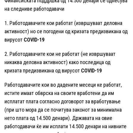
Финансиската поддршка од 14.500 денари се однесува
на следниве работодавачи
1. Работодавачите кои работат (извршуваат деловна
активност) но се погодени од кризата предизвикана од
вирусот
COVID-19
2. Работодавачите кои не работат (не извршуваат
никаква деловна активност) како последица од
кризата предизвикана од вирусот
COVID-19
Работодавачите кои во дадените месеци ке работат,
истите имаат обврска на своите вработени да им
исплатат плата согласно договорот за вработување
(при што мора да се почитува законот за минимална
нето плата од 14.500 денари). Државата на овие
работодавачи ќе им исплати 14.500 денари на нивните