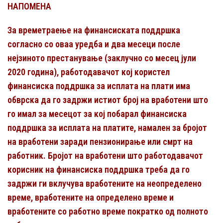
НАПОМЕНА
За времетраење на финансиската поддршка
согласно со оваа уредба и два месеци после
нејзиното престанување (заклучно со месец јули
2020 година), работодавачот кој користел
финансиска поддршка за исплата на плати има
обврска да го задржи истиот број на вработени што
го имал за месецот за кој побарал финансиска
поддршка за исплата на платите, намален за бројот
на вработени заради пензионирање или смрт на
работник. Бројот на вработени што работодавачот
корисник на финансиска поддршка треба да го
задржи ги вклучува вработените на неопределено
време, вработените на определено време и
вработените со работно време пократко од полното