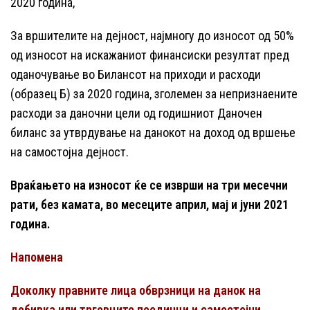
2020 година,
За вршителите на дејност, најмногу до износот од 50%
од износот на искажаниот финансиски резултат пред
оданочување во Билансот на приходи и расходи
(образец Б) за 2020 година, зголемен за непризнаените
расходи за даночни цели од годишниот Даночен
биланс за утврдување на данокот на доход од вршење
на самостојна дејност.
Враќањето на износот ќе се изврши на три месечни
рати, без камата, во месеците април, мај и јуни 2021
година.
Напомена
Доколку правните лица обврзници на данок на
добивка или трговците поединци и самостојни