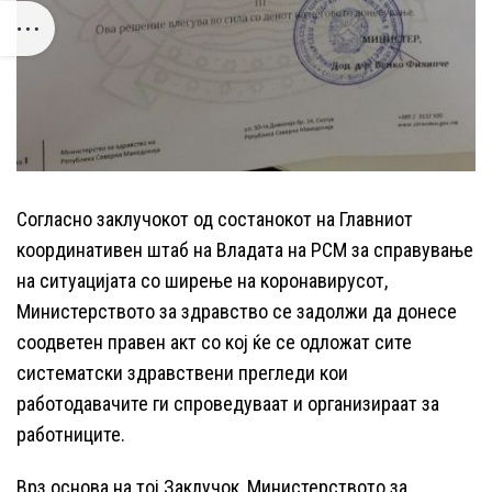
Согласно заклучокот од состанокот на Главниот
координативен штаб на Владата на РСМ за справување
на ситуацијата со ширење на коронавирусот,
Министерството за здравство се задолжи да донесе
соодветен правен акт со кој ќе се одложат сите
сиcтeмaтcки здравствени прегледи кои
работодавачите ги спроведуваат и организираат за
работниците.
Врз основа на тој Заклучок, Министерството за