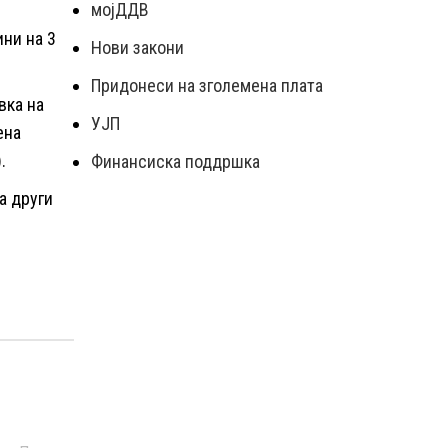
мојДДВ
ни на 3
Нови закони
Придонеси на зголемена плата
вка на
УЈП
ена
.
Финансиска поддршка
а други