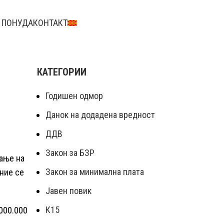
 ПОНУДА
КОНТАКТ
КАТЕГОРИИ
Годишен одмор
Данок на додадена вредност
ДДВ
Закон за БЗР
вање на
Закон за минимална плата
ние се
Јавен повик
К15
000.000