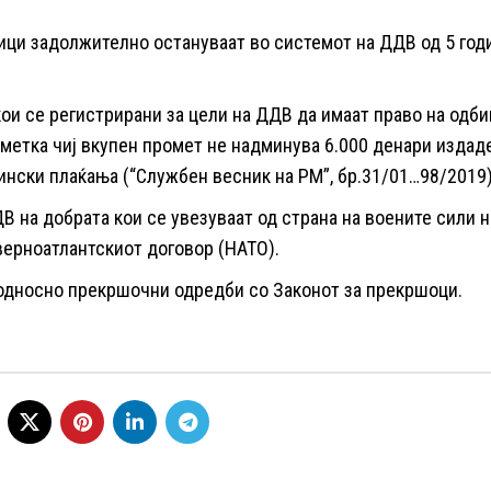
ици задолжително остануваат во системот на ДДВ од 5 годи
и се регистрирани за цели на ДДВ да имаат право на одби
метка чиј вкупен промет не надминува 6.000 денари издад
ински плаќања (“Службен весник на РМ”, бр.31/01…98/2019)
 на добрата кои се увезуваат од страна на воените сили н
верноатлантскиот договор (НАТО).
 односно прекршочни одредби со Законот за прекршоци.