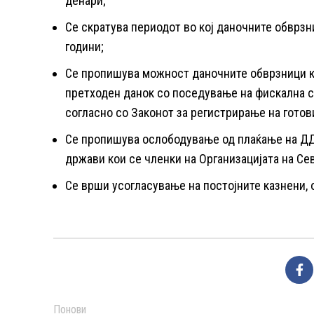
денари;
Се скратува периодот во кој даночните обврзн
години;
Се пропишува можност даночните обврзници ко
претходен данок со поседување на фискална с
согласно со Законот за регистрирање на готов
Се пропишува ослободување од плаќање на ДДВ
држави кои се членки на Организацијата на Се
Се врши усогласување на постојните казнени,
Понови