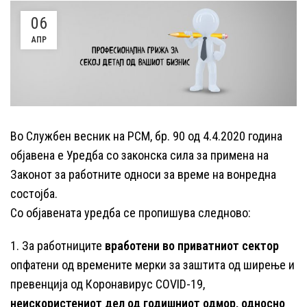
06
АПР
Во Службен весник на РСМ, бр. 90 од 4.4.2020 година
објавена е Уредба со законска сила за примена на
Законот за работните односи за време на вонредна
состојба.
Со објавената уредба се пропишува следново:
1. За работниците
вработени во приватниот сектор
опфатени од времените мерки за заштита од ширење и
превенција од Коронавирус COVID-19,
неискористениот дел од годишниот одмор, односно